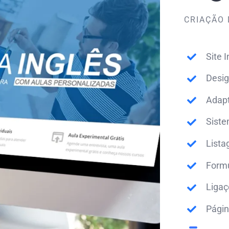
CRIAÇÃO 
Site I
Desig
Adapt
Siste
Lista
Formu
Ligaç
Págin